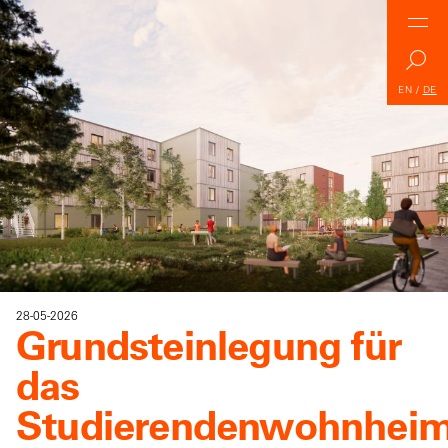
EN
/
DE
28-05-2026
Grundsteinlegung für
das
Studierendenwohnhei